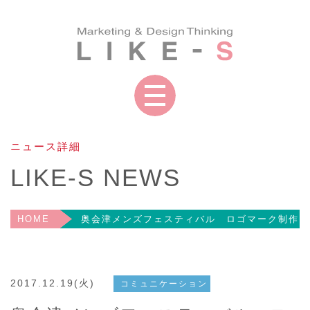
マーケティング
ライクスとは
&
プランニング
ニュース詳細
LIKE-S NEWS
ホームページ制作
動画コンテンツ
HOME
奥会津メンズフェスティバル ロゴマーク制作
コミュニケーション
印刷物
ツール
2017.12.19(火)
コミュニケーション
VR
セミナー