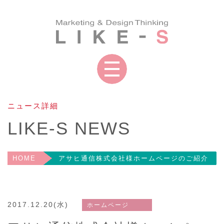
マーケティング
ライクスとは
&
プランニング
ニュース詳細
LIKE-S NEWS
ホームページ制作
動画コンテンツ
HOME
アサヒ通信株式会社様ホームページのご紹介
コミュニケーション
印刷物
ツール
2017.12.20(水)
ホームページ
VR
セミナー